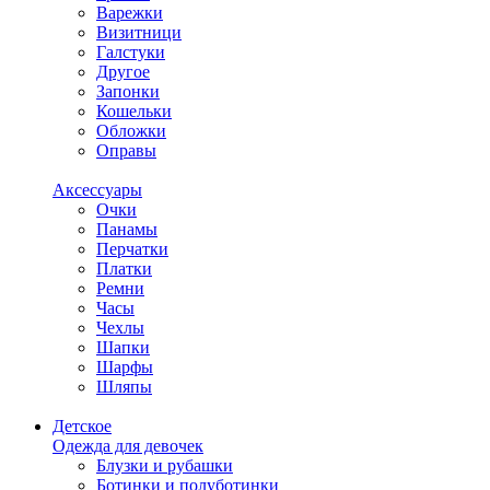
Варежки
Визитници
Галстуки
Другое
Запонки
Кошельки
Обложки
Оправы
Аксессуары
Очки
Панамы
Перчатки
Платки
Ремни
Часы
Чехлы
Шапки
Шарфы
Шляпы
Детское
Одежда для девочек
Блузки и рубашки
Ботинки и полуботинки