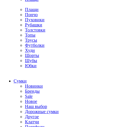
Плащи
Пончо
Пуховики
Рубашки
Толстовки
Топы
Трусы
Футболки
Худи
Шорты
Шубы
Юбки
Cумки
Новинки
Бренды
Sale
Новое
Наш выбор
Дорожные сумки
Другое
Клатчи
Портфели