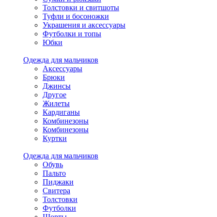
Толстовки и свитшоты
Туфли и босоножки
Украшения и аксессуары
Футболки и топы
Юбки
Одежда для мальчиков
Аксессуары
Брюки
Джинсы
Другое
Жилеты
Кардиганы
Комбинезоны
Комбинезоны
Куртки
Одежда для мальчиков
Обувь
Пальто
Пиджаки
Свитера
Толстовки
Футболки
Шорты