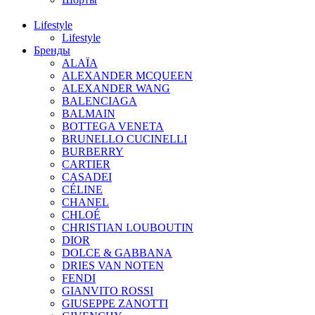
Lifestyle
Lifestyle
Бренды
ALAÏA
ALEXANDER MCQUEEN
ALEXANDER WANG
BALENCIAGA
BALMAIN
BOTTEGA VENETA
BRUNELLO CUCINELLI
BURBERRY
CARTIER
CASADEI
CÉLINE
CHANEL
CHLOÉ
CHRISTIAN LOUBOUTIN
DIOR
DOLCE & GABBANA
DRIES VAN NOTEN
FENDI
GIANVITO ROSSI
GIUSEPPE ZANOTTI