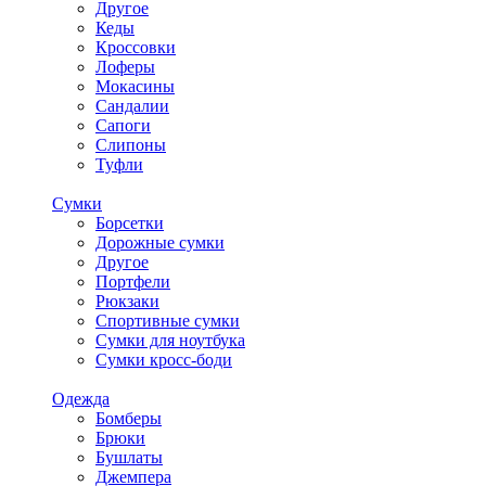
Другое
Кеды
Кроссовки
Лоферы
Мокасины
Сандалии
Сапоги
Слипоны
Туфли
Сумки
Борсетки
Дорожные сумки
Другое
Портфели
Рюкзаки
Спортивные сумки
Сумки для ноутбука
Сумки кросс-боди
Одежда
Бомберы
Брюки
Бушлаты
Джемпера