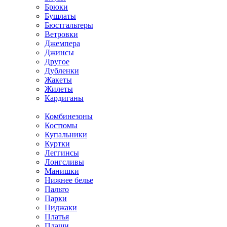
Брюки
Бушлаты
Бюстгальтеры
Ветровки
Джемпера
Джинсы
Другое
Дубленки
Жакеты
Жилеты
Кардиганы
Комбинезоны
Костюмы
Купальники
Куртки
Леггинсы
Лонгсливы
Манишки
Нижнее белье
Пальто
Парки
Пиджаки
Платья
Плащи