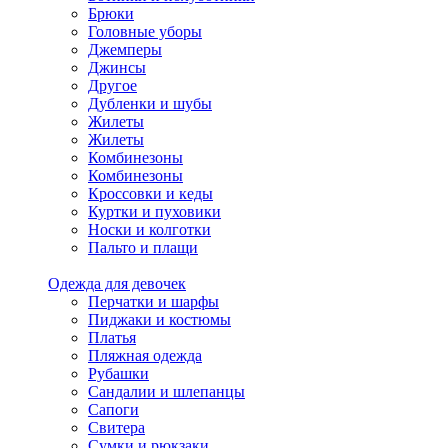
Брюки
Головные уборы
Джемперы
Джинсы
Другое
Дубленки и шубы
Жилеты
Жилеты
Комбинезоны
Комбинезоны
Кроссовки и кеды
Куртки и пуховики
Носки и колготки
Пальто и плащи
Одежда для девочек
Перчатки и шарфы
Пиджаки и костюмы
Платья
Пляжная одежда
Рубашки
Сандалии и шлепанцы
Сапоги
Свитера
Сумки и рюкзаки