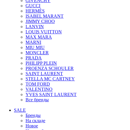
GIVENCHY
GUCCI
HERMÈS
ISABEL MARANT
JIMMY CHOO
LANVIN
LOUIS VUITTON
MAX MARA
MARNI
MIU MIU
MONCLER
PRADA
PHILIPP PLEIN
PROENZA SCHOULER
SAINT LAURENT
STELLA MC CARTNEY
TOM FORD
VALENTINO
YVES SAINT LAURENT
Все бренды
SALE
Бренды
На складе
Новое