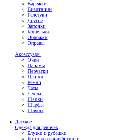
Варежки
Визитници
Галстуки
Другое
Запонки
Кошельки
Обложки
Оправы
Аксессуары
Очки
Панамы
Перчатки
Платки
Ремни
Часы
Чехлы
Шапки
Шарфы
Шляпы
Детское
Одежда для девочек
Блузки и рубашки
Ботинки и полуботинки