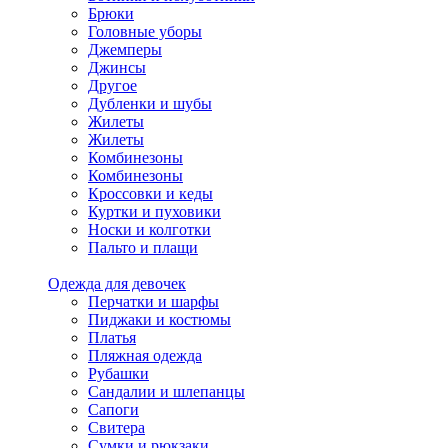
Брюки
Головные уборы
Джемперы
Джинсы
Другое
Дубленки и шубы
Жилеты
Жилеты
Комбинезоны
Комбинезоны
Кроссовки и кеды
Куртки и пуховики
Носки и колготки
Пальто и плащи
Одежда для девочек
Перчатки и шарфы
Пиджаки и костюмы
Платья
Пляжная одежда
Рубашки
Сандалии и шлепанцы
Сапоги
Свитера
Сумки и рюкзаки