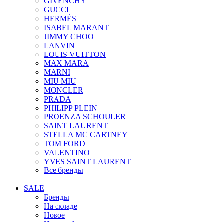
GIVENCHY
GUCCI
HERMÈS
ISABEL MARANT
JIMMY CHOO
LANVIN
LOUIS VUITTON
MAX MARA
MARNI
MIU MIU
MONCLER
PRADA
PHILIPP PLEIN
PROENZA SCHOULER
SAINT LAURENT
STELLA MC CARTNEY
TOM FORD
VALENTINO
YVES SAINT LAURENT
Все бренды
SALE
Бренды
На складе
Новое