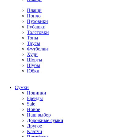
Плащи
Пончо
Пуховики
Рубашки
Толстовки
Топы
Трусы
Футболки
Худи
Шорты
Шубы
Юбки
Cумки
Новинки
Бренды
Sale
Новое
Наш выбор
Дорожные сумки
Другое
Клатчи
Портфели