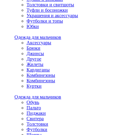
Толстовки и свитшоты
Туфли и босоножки
Украшения и аксессуары
Футболки и топы
Юбки
Одежда для мальчиков
Аксессуары
Брюки
Джинсы
Другое
Жилеты
Кардиганы
Комбинезоны
Комбинезоны
Куртки
Одежда для мальчиков
Обувь
Пальто
Пиджаки
Свитера
Толстовки
Футболки
Шорты