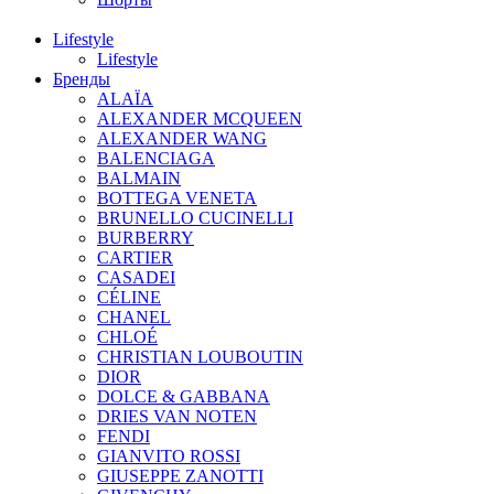
Lifestyle
Lifestyle
Бренды
ALAÏA
ALEXANDER MCQUEEN
ALEXANDER WANG
BALENCIAGA
BALMAIN
BOTTEGA VENETA
BRUNELLO CUCINELLI
BURBERRY
CARTIER
CASADEI
CÉLINE
CHANEL
CHLOÉ
CHRISTIAN LOUBOUTIN
DIOR
DOLCE & GABBANA
DRIES VAN NOTEN
FENDI
GIANVITO ROSSI
GIUSEPPE ZANOTTI