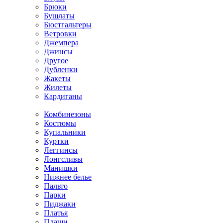
Брюки
Бушлаты
Бюстгальтеры
Ветровки
Джемпера
Джинсы
Другое
Дубленки
Жакеты
Жилеты
Кардиганы
Комбинезоны
Костюмы
Купальники
Куртки
Леггинсы
Лонгсливы
Манишки
Нижнее белье
Пальто
Парки
Пиджаки
Платья
Плащи