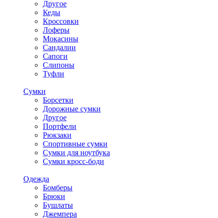
Другое
Кеды
Кроссовки
Лоферы
Мокасины
Сандалии
Сапоги
Слипоны
Туфли
Сумки
Борсетки
Дорожные сумки
Другое
Портфели
Рюкзаки
Спортивные сумки
Сумки для ноутбука
Сумки кросс-боди
Одежда
Бомберы
Брюки
Бушлаты
Джемпера