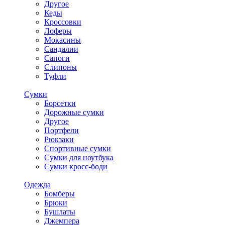
Другое
Кеды
Кроссовки
Лоферы
Мокасины
Сандалии
Сапоги
Слипоны
Туфли
Сумки
Борсетки
Дорожные сумки
Другое
Портфели
Рюкзаки
Спортивные сумки
Сумки для ноутбука
Сумки кросс-боди
Одежда
Бомберы
Брюки
Бушлаты
Джемпера