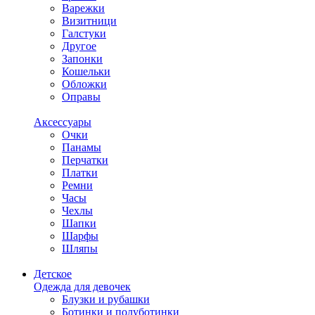
Варежки
Визитници
Галстуки
Другое
Запонки
Кошельки
Обложки
Оправы
Аксессуары
Очки
Панамы
Перчатки
Платки
Ремни
Часы
Чехлы
Шапки
Шарфы
Шляпы
Детское
Одежда для девочек
Блузки и рубашки
Ботинки и полуботинки