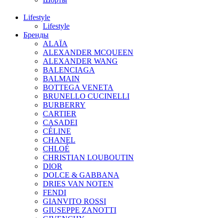
Lifestyle
Lifestyle
Бренды
ALAÏA
ALEXANDER MCQUEEN
ALEXANDER WANG
BALENCIAGA
BALMAIN
BOTTEGA VENETA
BRUNELLO CUCINELLI
BURBERRY
CARTIER
CASADEI
CÉLINE
CHANEL
CHLOÉ
CHRISTIAN LOUBOUTIN
DIOR
DOLCE & GABBANA
DRIES VAN NOTEN
FENDI
GIANVITO ROSSI
GIUSEPPE ZANOTTI