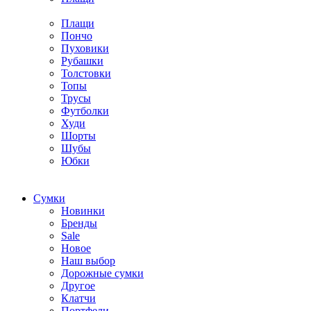
Плащи
Пончо
Пуховики
Рубашки
Толстовки
Топы
Трусы
Футболки
Худи
Шорты
Шубы
Юбки
Cумки
Новинки
Бренды
Sale
Новое
Наш выбор
Дорожные сумки
Другое
Клатчи
Портфели