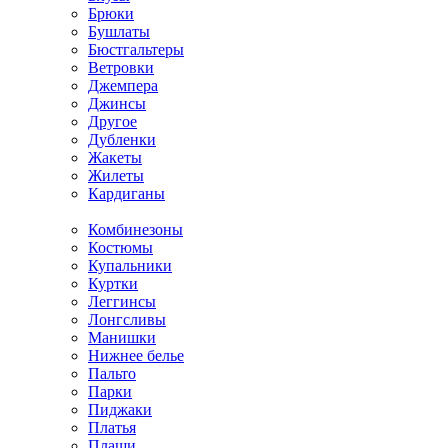
Брюки
Бушлаты
Бюстгальтеры
Ветровки
Джемпера
Джинсы
Другое
Дубленки
Жакеты
Жилеты
Кардиганы
Комбинезоны
Костюмы
Купальники
Куртки
Леггинсы
Лонгсливы
Манишки
Нижнее белье
Пальто
Парки
Пиджаки
Платья
Плащи