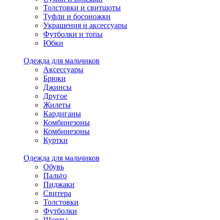
Толстовки и свитшоты
Туфли и босоножки
Украшения и аксессуары
Футболки и топы
Юбки
Одежда для мальчиков
Аксессуары
Брюки
Джинсы
Другое
Жилеты
Кардиганы
Комбинезоны
Комбинезоны
Куртки
Одежда для мальчиков
Обувь
Пальто
Пиджаки
Свитера
Толстовки
Футболки
Шорты