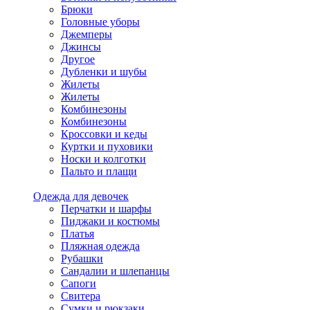
Брюки
Головные уборы
Джемперы
Джинсы
Другое
Дубленки и шубы
Жилеты
Жилеты
Комбинезоны
Комбинезоны
Кроссовки и кеды
Куртки и пуховики
Носки и колготки
Пальто и плащи
Одежда для девочек
Перчатки и шарфы
Пиджаки и костюмы
Платья
Пляжная одежда
Рубашки
Сандалии и шлепанцы
Сапоги
Свитера
Сумки и рюкзаки