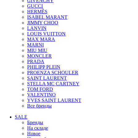
GIVENCHY
GUCCI
HERMÈS
ISABEL MARANT
JIMMY CHOO
LANVIN
LOUIS VUITTON
MAX MARA
MARNI
MIU MIU
MONCLER
PRADA
PHILIPP PLEIN
PROENZA SCHOULER
SAINT LAURENT
STELLA MC CARTNEY
TOM FORD
VALENTINO
YVES SAINT LAURENT
Все бренды
SALE
Бренды
На складе
Новое