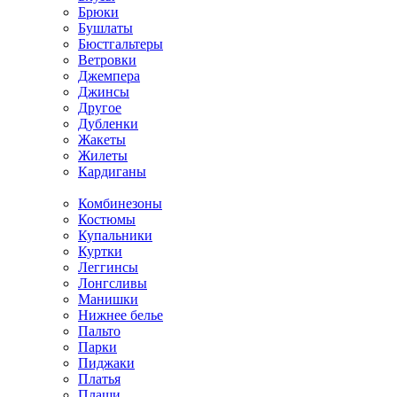
Брюки
Бушлаты
Бюстгальтеры
Ветровки
Джемпера
Джинсы
Другое
Дубленки
Жакеты
Жилеты
Кардиганы
Комбинезоны
Костюмы
Купальники
Куртки
Леггинсы
Лонгсливы
Манишки
Нижнее белье
Пальто
Парки
Пиджаки
Платья
Плащи