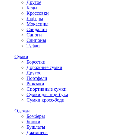
Другое
Кеды
Кроссовки
Лоферы
Мокасины
Сандалии
Сапоги
Слипоны
Туфли
Сумки
Борсетки
Дорожные сумки
Другое
Портфели
Рюкзаки
Спортивные сумки
Сумки для ноутбука
Сумки кросс-боди
Одежда
Бомберы
Брюки
Бушлаты
Джемпера