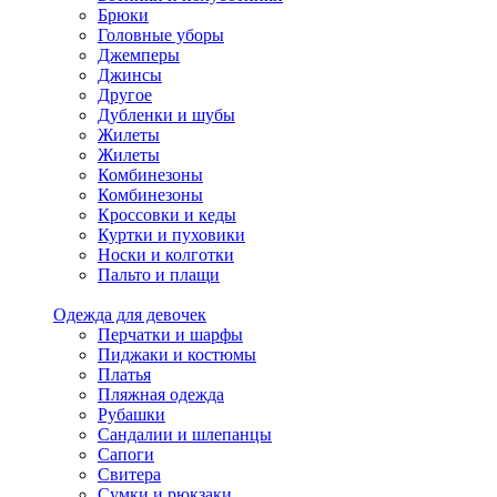
Брюки
Головные уборы
Джемперы
Джинсы
Другое
Дубленки и шубы
Жилеты
Жилеты
Комбинезоны
Комбинезоны
Кроссовки и кеды
Куртки и пуховики
Носки и колготки
Пальто и плащи
Одежда для девочек
Перчатки и шарфы
Пиджаки и костюмы
Платья
Пляжная одежда
Рубашки
Сандалии и шлепанцы
Сапоги
Свитера
Сумки и рюкзаки