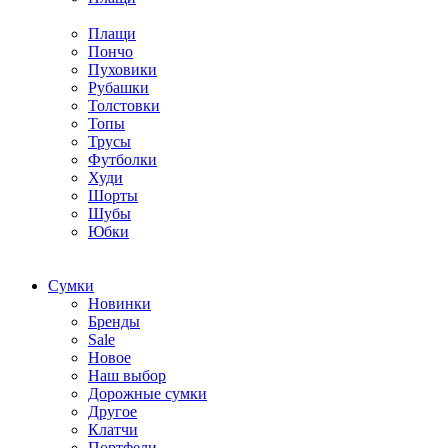
Плащи
Пончо
Пуховики
Рубашки
Толстовки
Топы
Трусы
Футболки
Худи
Шорты
Шубы
Юбки
Cумки
Новинки
Бренды
Sale
Новое
Наш выбор
Дорожные сумки
Другое
Клатчи
Портфели