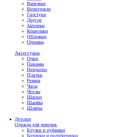
Варежки
Визитници
Галстуки
Другое
Запонки
Кошельки
Обложки
Оправы
Аксессуары
Очки
Панамы
Перчатки
Платки
Ремни
Часы
Чехлы
Шапки
Шарфы
Шляпы
Детское
Одежда для девочек
Блузки и рубашки
Ботинки и полуботинки