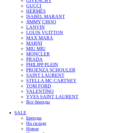
GIVENCHY
GUCCI
HERMÈS
ISABEL MARANT
JIMMY CHOO
LANVIN
LOUIS VUITTON
MAX MARA
MARNI
MIU MIU
MONCLER
PRADA
PHILIPP PLEIN
PROENZA SCHOULER
SAINT LAURENT
STELLA MC CARTNEY
TOM FORD
VALENTINO
YVES SAINT LAURENT
Все бренды
SALE
Бренды
На складе
Новое