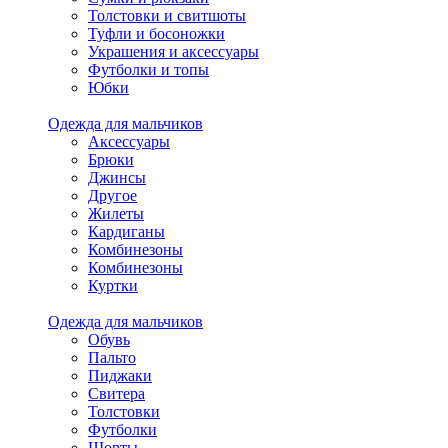
Толстовки и свитшоты
Туфли и босоножки
Украшения и аксессуары
Футболки и топы
Юбки
Одежда для мальчиков
Аксессуары
Брюки
Джинсы
Другое
Жилеты
Кардиганы
Комбинезоны
Комбинезоны
Куртки
Одежда для мальчиков
Обувь
Пальто
Пиджаки
Свитера
Толстовки
Футболки
Шорты