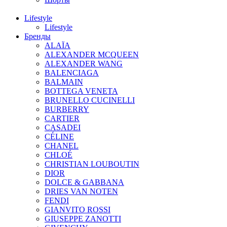
Lifestyle
Lifestyle
Бренды
ALAÏA
ALEXANDER MCQUEEN
ALEXANDER WANG
BALENCIAGA
BALMAIN
BOTTEGA VENETA
BRUNELLO CUCINELLI
BURBERRY
CARTIER
CASADEI
CÉLINE
CHANEL
CHLOÉ
CHRISTIAN LOUBOUTIN
DIOR
DOLCE & GABBANA
DRIES VAN NOTEN
FENDI
GIANVITO ROSSI
GIUSEPPE ZANOTTI