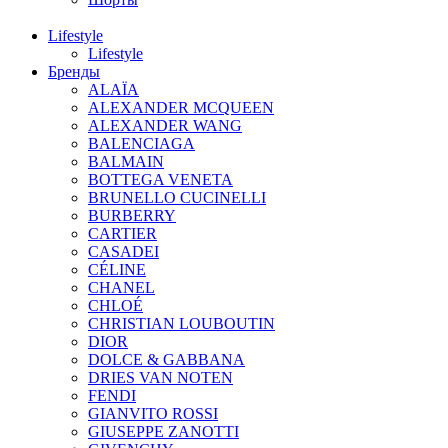
Lifestyle
Lifestyle
Бренды
ALAÏA
ALEXANDER MCQUEEN
ALEXANDER WANG
BALENCIAGA
BALMAIN
BOTTEGA VENETA
BRUNELLO CUCINELLI
BURBERRY
CARTIER
CASADEI
CÉLINE
CHANEL
CHLOÉ
CHRISTIAN LOUBOUTIN
DIOR
DOLCE & GABBANA
DRIES VAN NOTEN
FENDI
GIANVITO ROSSI
GIUSEPPE ZANOTTI