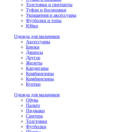
Толстовки и свитшоты
Туфли и босоножки
Украшения и аксессуары
Футболки и топы
Юбки
Одежда для мальчиков
Аксессуары
Брюки
Джинсы
Другое
Жилеты
Кардиганы
Комбинезоны
Комбинезоны
Куртки
Одежда для мальчиков
Обувь
Пальто
Пиджаки
Свитера
Толстовки
Футболки
Шорты