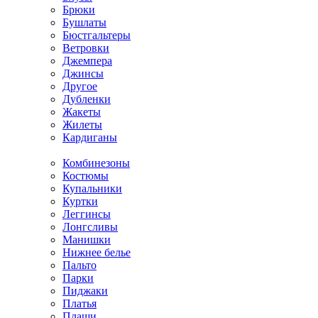
Брюки
Бушлаты
Бюстгальтеры
Ветровки
Джемпера
Джинсы
Другое
Дубленки
Жакеты
Жилеты
Кардиганы
Комбинезоны
Костюмы
Купальники
Куртки
Леггинсы
Лонгсливы
Манишки
Нижнее белье
Пальто
Парки
Пиджаки
Платья
Плащи