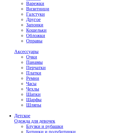
Варежки
Визитници
Галстуки
Другое
Запонки
Кошельки
Обложки
Оправы
Аксессуары
Очки
Панамы
Перчатки
Платки
Ремни
Часы
Чехлы
Шапки
Шарфы
Шляпы
Детское
Одежда для девочек
Блузки и рубашки
Ботинки и полуботинки