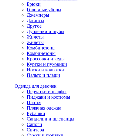
Брюки
Головные уборы
Джемперы
Джинсы
Другое
Дубленки и шубы
Жилеты
Жилеты
Комбинезоны
Комбинезоны
Кроссовки и кеды
Куртки и пуховики
Носки и колготки
Пальто и плащи
Одежда для девочек
Перчатки и шарфы
Пиджаки и костюмы
Платья
Пляжная одежда
Рубашки
Сандалии и шлепанцы
Сапоги
Свитера
Сумки и рюкзаки