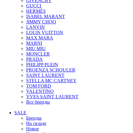
GIVENCHY
GUCCI
HERMÈS
ISABEL MARANT
JIMMY CHOO
LANVIN
LOUIS VUITTON
MAX MARA
MARNI
MIU MIU
MONCLER
PRADA
PHILIPP PLEIN
PROENZA SCHOULER
SAINT LAURENT
STELLA MC CARTNEY
TOM FORD
VALENTINO
YVES SAINT LAURENT
Все бренды
SALE
Бренды
На складе
Новое