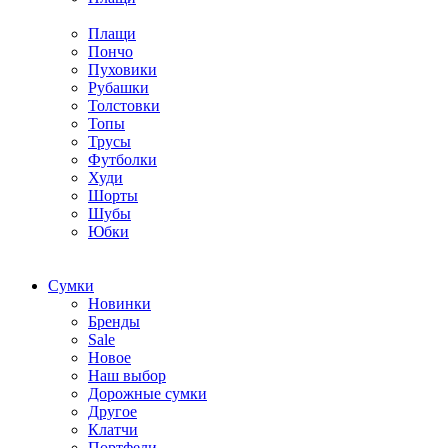
Плащи
Пончо
Пуховики
Рубашки
Толстовки
Топы
Трусы
Футболки
Худи
Шорты
Шубы
Юбки
Cумки
Новинки
Бренды
Sale
Новое
Наш выбор
Дорожные сумки
Другое
Клатчи
Портфели