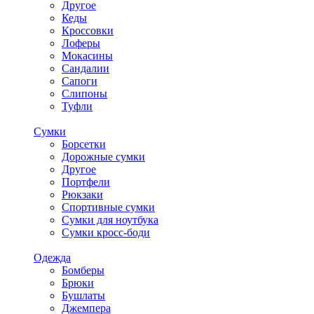
Другое
Кеды
Кроссовки
Лоферы
Мокасины
Сандалии
Сапоги
Слипоны
Туфли
Сумки
Борсетки
Дорожные сумки
Другое
Портфели
Рюкзаки
Спортивные сумки
Сумки для ноутбука
Сумки кросс-боди
Одежда
Бомберы
Брюки
Бушлаты
Джемпера