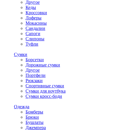
Другое
Кеды
Кроссовки
Лоферы
Мокасины
Сандалии
Сапоги
Слипоны
Туфли
Сумки
Борсетки
Дорожные сумки
Другое
Портфели
Рюкзаки
Спортивные сумки
Сумки для ноутбука
Сумки кросс-боди
Одежда
Бомберы
Брюки
Бушлаты
Джемпера