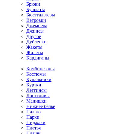
Брюки
Бушлаты
Бюстгальтеры
Ветровки
Джемпера
Джинсы
Другое
Дубленки
Жакеты
Жилеты
Кардиганы
Комбинезоны
Костюмы
Купальники
Куртки
Леггинсы
Лонгсливы
Манишки
Нижнее белье
Пальто
Парки
Пиджаки
Платья
Плащи