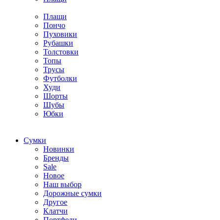
Плащи
Пончо
Пуховики
Рубашки
Толстовки
Топы
Трусы
Футболки
Худи
Шорты
Шубы
Юбки
Cумки
Новинки
Бренды
Sale
Новое
Наш выбор
Дорожные сумки
Другое
Клатчи
Портфели