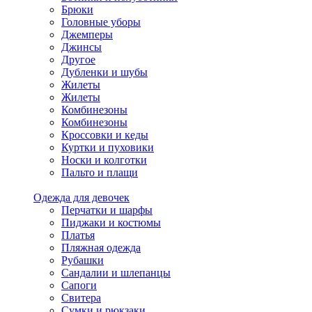
Брюки
Головные уборы
Джемперы
Джинсы
Другое
Дубленки и шубы
Жилеты
Жилеты
Комбинезоны
Комбинезоны
Кроссовки и кеды
Куртки и пуховики
Носки и колготки
Пальто и плащи
Одежда для девочек
Перчатки и шарфы
Пиджаки и костюмы
Платья
Пляжная одежда
Рубашки
Сандалии и шлепанцы
Сапоги
Свитера
Сумки и рюкзаки