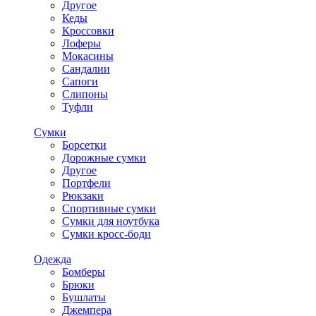
Другое
Кеды
Кроссовки
Лоферы
Мокасины
Сандалии
Сапоги
Слипоны
Туфли
Сумки
Борсетки
Дорожные сумки
Другое
Портфели
Рюкзаки
Спортивные сумки
Сумки для ноутбука
Сумки кросс-боди
Одежда
Бомберы
Брюки
Бушлаты
Джемпера