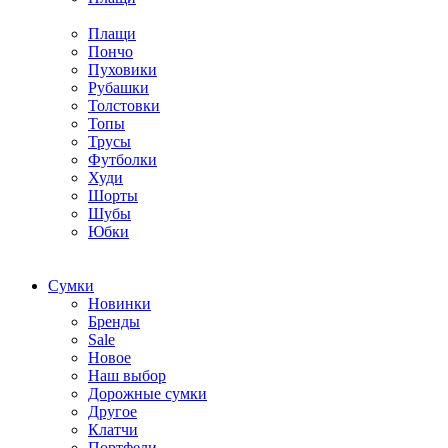
Плащи
Пончо
Пуховики
Рубашки
Толстовки
Топы
Трусы
Футболки
Худи
Шорты
Шубы
Юбки
Cумки
Новинки
Бренды
Sale
Новое
Наш выбор
Дорожные сумки
Другое
Клатчи
Портфели