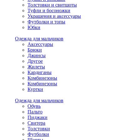
Толстовки и свитшоты
Туфли и босоножки
Украшения и аксессуары
Футболки и топы
Юбки
Одежда для мальчиков
Аксессуары
Брюки
Джинсы
Другое
Жилеты
Кардиганы
Комбинезоны
Комбинезоны
Куртки
Одежда для мальчиков
Обувь
Пальто
Пиджаки
Свитера
Толстовки
Футболки
Шорты