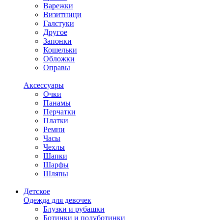
Варежки
Визитници
Галстуки
Другое
Запонки
Кошельки
Обложки
Оправы
Аксессуары
Очки
Панамы
Перчатки
Платки
Ремни
Часы
Чехлы
Шапки
Шарфы
Шляпы
Детское
Одежда для девочек
Блузки и рубашки
Ботинки и полуботинки