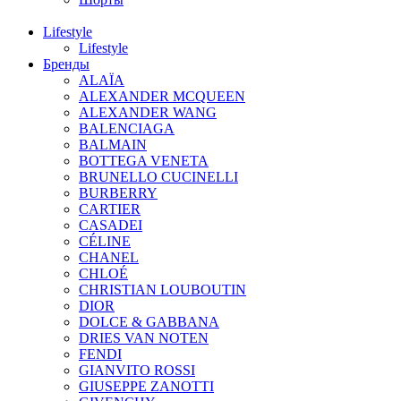
Lifestyle
Lifestyle
Бренды
ALAÏA
ALEXANDER MCQUEEN
ALEXANDER WANG
BALENCIAGA
BALMAIN
BOTTEGA VENETA
BRUNELLO CUCINELLI
BURBERRY
CARTIER
CASADEI
CÉLINE
CHANEL
CHLOÉ
CHRISTIAN LOUBOUTIN
DIOR
DOLCE & GABBANA
DRIES VAN NOTEN
FENDI
GIANVITO ROSSI
GIUSEPPE ZANOTTI