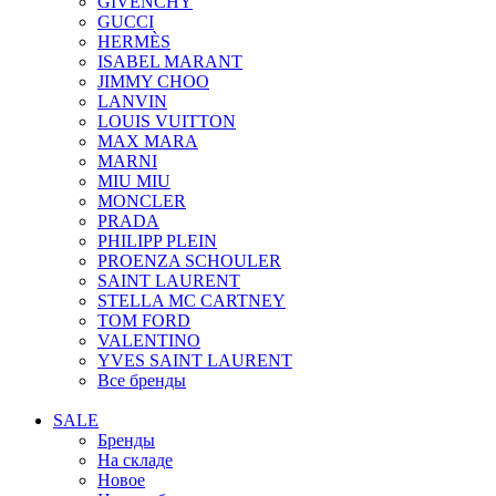
GIVENCHY
GUCCI
HERMÈS
ISABEL MARANT
JIMMY CHOO
LANVIN
LOUIS VUITTON
MAX MARA
MARNI
MIU MIU
MONCLER
PRADA
PHILIPP PLEIN
PROENZA SCHOULER
SAINT LAURENT
STELLA MC CARTNEY
TOM FORD
VALENTINO
YVES SAINT LAURENT
Все бренды
SALE
Бренды
На складе
Новое