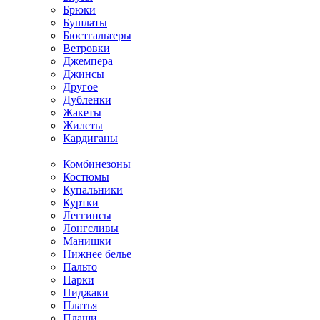
Брюки
Бушлаты
Бюстгальтеры
Ветровки
Джемпера
Джинсы
Другое
Дубленки
Жакеты
Жилеты
Кардиганы
Комбинезоны
Костюмы
Купальники
Куртки
Леггинсы
Лонгсливы
Манишки
Нижнее белье
Пальто
Парки
Пиджаки
Платья
Плащи