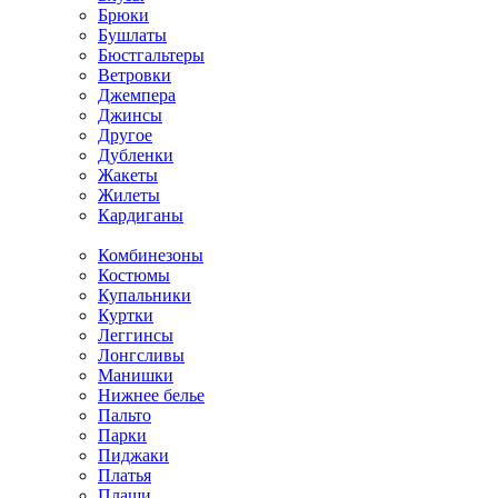
Брюки
Бушлаты
Бюстгальтеры
Ветровки
Джемпера
Джинсы
Другое
Дубленки
Жакеты
Жилеты
Кардиганы
Комбинезоны
Костюмы
Купальники
Куртки
Леггинсы
Лонгсливы
Манишки
Нижнее белье
Пальто
Парки
Пиджаки
Платья
Плащи