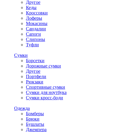
Другое
Кеды
Кроссовки
Лоферы
Мокасины
Сандалии
Сапоги
Слипоны
Туфли
Сумки
Борсетки
Дорожные сумки
Другое
Портфели
Рюкзаки
Спортивные сумки
Сумки для ноутбука
Сумки кросс-боди
Одежда
Бомберы
Брюки
Бушлаты
Джемпера