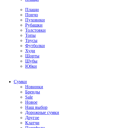
Плащи
Пончо
Пуховики
Рубашки
Толстовки
Топы
Трусы
Футболки
Худи
Шорты
Шубы
Юбки
Cумки
Новинки
Бренды
Sale
Новое
Наш выбор
Дорожные сумки
Другое
Клатчи
Портфели