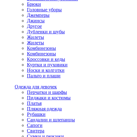
Брюки
Головные уборы
Джемперы
Джинсы
Другое
Дубленки и шубы
Жилеты
Жилеты
Комбинезоны
Комбинезоны
Кроссовки и кеды
Куртки и пуховики
Носки и колготки
Пальто и плащи
Одежда для девочек
Перчатки и шарфы
Пиджаки и костюмы
Платья
Пляжная одежда
Рубашки
Сандалии и шлепанцы
Сапоги
Свитера
Сумки и рюкзаки