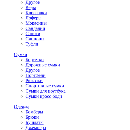
Другое
Кеды
Кроссовки
Лоферы
Мокасины
Сандалии
Сапоги
Слипоны
Туфли
Сумки
Борсетки
Дорожные сумки
Другое
Портфели
Рюкзаки
Спортивные сумки
Сумки для ноутбука
Сумки кросс-боди
Одежда
Бомберы
Брюки
Бушлаты
Джемпера