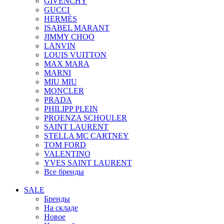
GIVENCHY
GUCCI
HERMÈS
ISABEL MARANT
JIMMY CHOO
LANVIN
LOUIS VUITTON
MAX MARA
MARNI
MIU MIU
MONCLER
PRADA
PHILIPP PLEIN
PROENZA SCHOULER
SAINT LAURENT
STELLA MC CARTNEY
TOM FORD
VALENTINO
YVES SAINT LAURENT
Все бренды
SALE
Бренды
На складе
Новое