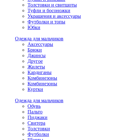
Толстовки и свитшоты
Туфли и босоножки
Украшения и аксессуары
Футболки и топы
Юбки
Одежда для мальчиков
Аксессуары
Брюки
Джинсы
Другое
Жилеты
Кардиганы
Комбинезоны
Комбинезоны
Куртки
Одежда для мальчиков
Обувь
Пальто
Пиджаки
Свитера
Толстовки
Футболки
Шорты