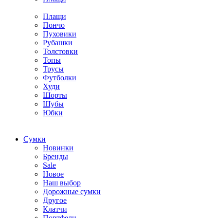
Плащи
Пончо
Пуховики
Рубашки
Толстовки
Топы
Трусы
Футболки
Худи
Шорты
Шубы
Юбки
Cумки
Новинки
Бренды
Sale
Новое
Наш выбор
Дорожные сумки
Другое
Клатчи
Портфели