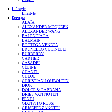
Lifestyle
Lifestyle
Бренды
ALAÏA
ALEXANDER MCQUEEN
ALEXANDER WANG
BALENCIAGA
BALMAIN
BOTTEGA VENETA
BRUNELLO CUCINELLI
BURBERRY
CARTIER
CASADEI
CÉLINE
CHANEL
CHLOÉ
CHRISTIAN LOUBOUTIN
DIOR
DOLCE & GABBANA
DRIES VAN NOTEN
FENDI
GIANVITO ROSSI
GIUSEPPE ZANOTTI