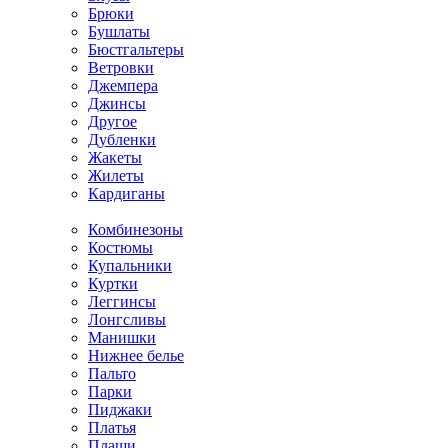
Брюки
Бушлаты
Бюстгальтеры
Ветровки
Джемпера
Джинсы
Другое
Дубленки
Жакеты
Жилеты
Кардиганы
Комбинезоны
Костюмы
Купальники
Куртки
Леггинсы
Лонгсливы
Манишки
Нижнее белье
Пальто
Парки
Пиджаки
Платья
Плащи