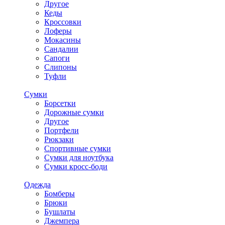
Другое
Кеды
Кроссовки
Лоферы
Мокасины
Сандалии
Сапоги
Слипоны
Туфли
Сумки
Борсетки
Дорожные сумки
Другое
Портфели
Рюкзаки
Спортивные сумки
Сумки для ноутбука
Сумки кросс-боди
Одежда
Бомберы
Брюки
Бушлаты
Джемпера