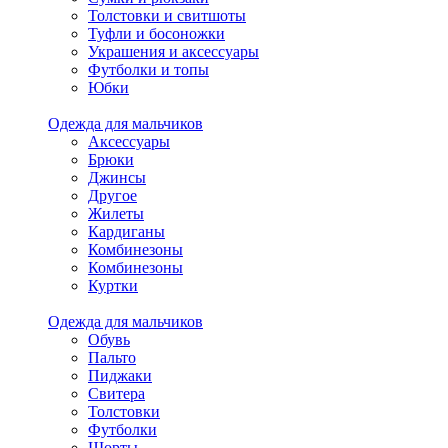
Толстовки и свитшоты
Туфли и босоножки
Украшения и аксессуары
Футболки и топы
Юбки
Одежда для мальчиков
Аксессуары
Брюки
Джинсы
Другое
Жилеты
Кардиганы
Комбинезоны
Комбинезоны
Куртки
Одежда для мальчиков
Обувь
Пальто
Пиджаки
Свитера
Толстовки
Футболки
Шорты