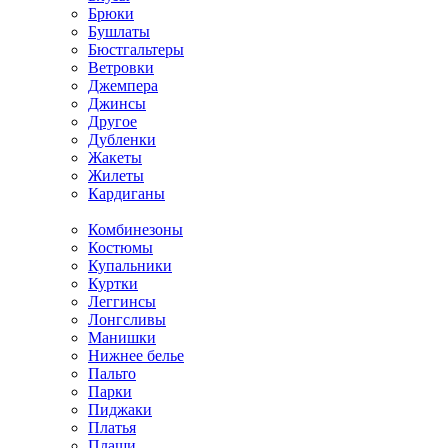
Брюки
Бушлаты
Бюстгальтеры
Ветровки
Джемпера
Джинсы
Другое
Дубленки
Жакеты
Жилеты
Кардиганы
Комбинезоны
Костюмы
Купальники
Куртки
Леггинсы
Лонгсливы
Манишки
Нижнее белье
Пальто
Парки
Пиджаки
Платья
Плащи