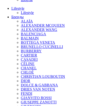
Lifestyle
Lifestyle
Бренды
ALAÏA
ALEXANDER MCQUEEN
ALEXANDER WANG
BALENCIAGA
BALMAIN
BOTTEGA VENETA
BRUNELLO CUCINELLI
BURBERRY
CARTIER
CASADEI
CÉLINE
CHANEL
CHLOÉ
CHRISTIAN LOUBOUTIN
DIOR
DOLCE & GABBANA
DRIES VAN NOTEN
FENDI
GIANVITO ROSSI
GIUSEPPE ZANOTTI