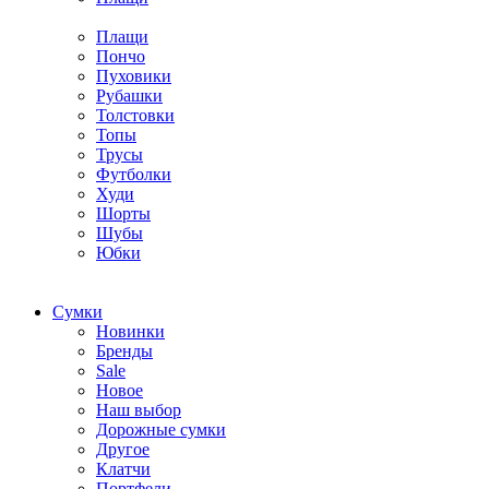
Плащи
Пончо
Пуховики
Рубашки
Толстовки
Топы
Трусы
Футболки
Худи
Шорты
Шубы
Юбки
Cумки
Новинки
Бренды
Sale
Новое
Наш выбор
Дорожные сумки
Другое
Клатчи
Портфели