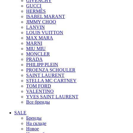
GIVENCHY
GUCCI
HERMÈS
ISABEL MARANT
JIMMY CHOO
LANVIN
LOUIS VUITTON
MAX MARA
MARNI
MIU MIU
MONCLER
PRADA
PHILIPP PLEIN
PROENZA SCHOULER
SAINT LAURENT
STELLA MC CARTNEY
TOM FORD
VALENTINO
YVES SAINT LAURENT
Все бренды
SALE
Бренды
На складе
Новое