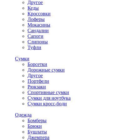
Другое
Кеды
Кроссовки
Лоферы
Мокасины
Сандалии
Сапоги
Слипоны
Туфли
Сумки
Борсетки
Дорожные сумки
Другое
Портфели
Рюкзаки
Спортивные сумки
Сумки для ноутбука
Сумки кросс-боди
Одежда
Бомберы
Брюки
Бушлаты
Джемпера