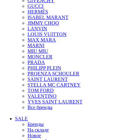
GIVENCHY
GUCCI
HERMÈS
ISABEL MARANT
JIMMY CHOO
LANVIN
LOUIS VUITTON
MAX MARA
MARNI
MIU MIU
MONCLER
PRADA
PHILIPP PLEIN
PROENZA SCHOULER
SAINT LAURENT
STELLA MC CARTNEY
TOM FORD
VALENTINO
YVES SAINT LAURENT
Все бренды
SALE
Бренды
На складе
Новое