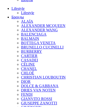
Lifestyle
Lifestyle
Бренды
ALAÏA
ALEXANDER MCQUEEN
ALEXANDER WANG
BALENCIAGA
BALMAIN
BOTTEGA VENETA
BRUNELLO CUCINELLI
BURBERRY
CARTIER
CASADEI
CÉLINE
CHANEL
CHLOÉ
CHRISTIAN LOUBOUTIN
DIOR
DOLCE & GABBANA
DRIES VAN NOTEN
FENDI
GIANVITO ROSSI
GIUSEPPE ZANOTTI