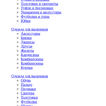
Толстовки и свитшоты
Туфли и босоножки
Украшения и аксессуары
Футболки и топы
Юбки
Одежда для мальчиков
Аксессуары
Брюки
Джинсы
Другое
Жилеты
Кардиганы
Комбинезоны
Комбинезоны
Куртки
Одежда для мальчиков
Обувь
Пальто
Пиджаки
Свитера
Толстовки
Футболки
Шорты