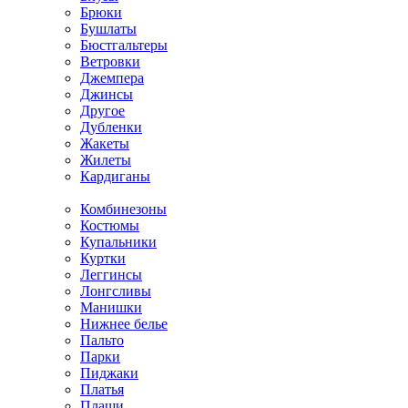
Брюки
Бушлаты
Бюстгальтеры
Ветровки
Джемпера
Джинсы
Другое
Дубленки
Жакеты
Жилеты
Кардиганы
Комбинезоны
Костюмы
Купальники
Куртки
Леггинсы
Лонгсливы
Манишки
Нижнее белье
Пальто
Парки
Пиджаки
Платья
Плащи