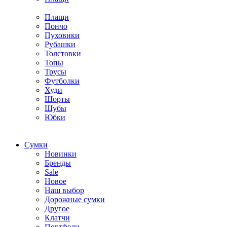
Плащи
Пончо
Пуховики
Рубашки
Толстовки
Топы
Трусы
Футболки
Худи
Шорты
Шубы
Юбки
Cумки
Новинки
Бренды
Sale
Новое
Наш выбор
Дорожные сумки
Другое
Клатчи
Портфели