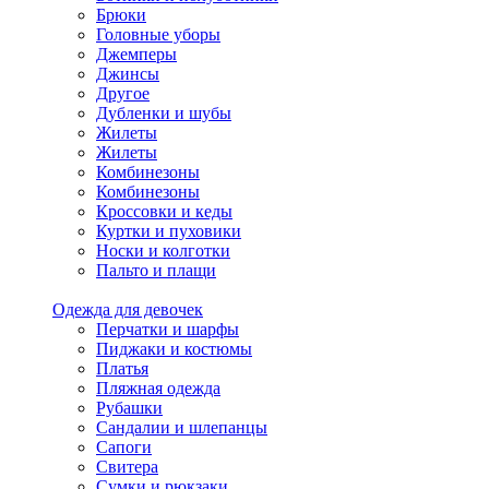
Брюки
Головные уборы
Джемперы
Джинсы
Другое
Дубленки и шубы
Жилеты
Жилеты
Комбинезоны
Комбинезоны
Кроссовки и кеды
Куртки и пуховики
Носки и колготки
Пальто и плащи
Одежда для девочек
Перчатки и шарфы
Пиджаки и костюмы
Платья
Пляжная одежда
Рубашки
Сандалии и шлепанцы
Сапоги
Свитера
Сумки и рюкзаки