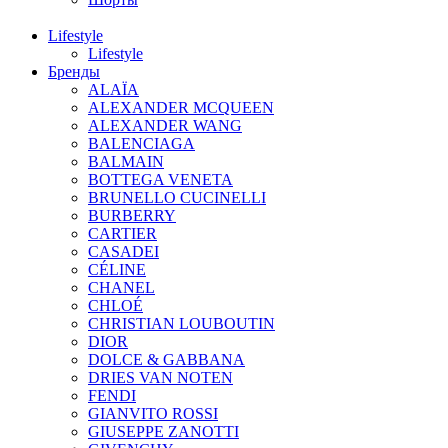
Lifestyle
Lifestyle
Бренды
ALAÏA
ALEXANDER MCQUEEN
ALEXANDER WANG
BALENCIAGA
BALMAIN
BOTTEGA VENETA
BRUNELLO CUCINELLI
BURBERRY
CARTIER
CASADEI
CÉLINE
CHANEL
CHLOÉ
CHRISTIAN LOUBOUTIN
DIOR
DOLCE & GABBANA
DRIES VAN NOTEN
FENDI
GIANVITO ROSSI
GIUSEPPE ZANOTTI