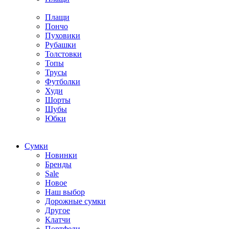
Плащи
Пончо
Пуховики
Рубашки
Толстовки
Топы
Трусы
Футболки
Худи
Шорты
Шубы
Юбки
Cумки
Новинки
Бренды
Sale
Новое
Наш выбор
Дорожные сумки
Другое
Клатчи
Портфели