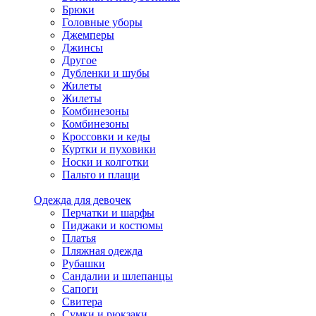
Брюки
Головные уборы
Джемперы
Джинсы
Другое
Дубленки и шубы
Жилеты
Жилеты
Комбинезоны
Комбинезоны
Кроссовки и кеды
Куртки и пуховики
Носки и колготки
Пальто и плащи
Одежда для девочек
Перчатки и шарфы
Пиджаки и костюмы
Платья
Пляжная одежда
Рубашки
Сандалии и шлепанцы
Сапоги
Свитера
Сумки и рюкзаки