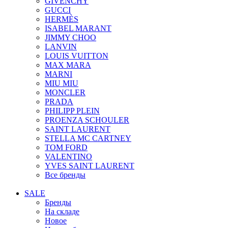
GIVENCHY
GUCCI
HERMÈS
ISABEL MARANT
JIMMY CHOO
LANVIN
LOUIS VUITTON
MAX MARA
MARNI
MIU MIU
MONCLER
PRADA
PHILIPP PLEIN
PROENZA SCHOULER
SAINT LAURENT
STELLA MC CARTNEY
TOM FORD
VALENTINO
YVES SAINT LAURENT
Все бренды
SALE
Бренды
На складе
Новое