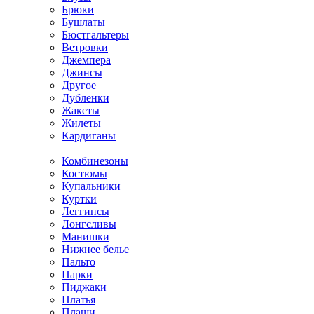
Брюки
Бушлаты
Бюстгальтеры
Ветровки
Джемпера
Джинсы
Другое
Дубленки
Жакеты
Жилеты
Кардиганы
Комбинезоны
Костюмы
Купальники
Куртки
Леггинсы
Лонгсливы
Манишки
Нижнее белье
Пальто
Парки
Пиджаки
Платья
Плащи