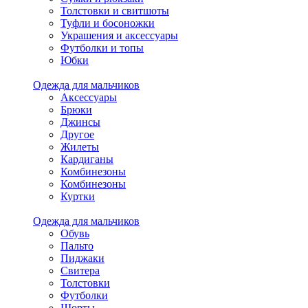
Толстовки и свитшоты
Туфли и босоножки
Украшения и аксессуары
Футболки и топы
Юбки
Одежда для мальчиков
Аксессуары
Брюки
Джинсы
Другое
Жилеты
Кардиганы
Комбинезоны
Комбинезоны
Куртки
Одежда для мальчиков
Обувь
Пальто
Пиджаки
Свитера
Толстовки
Футболки
Шорты