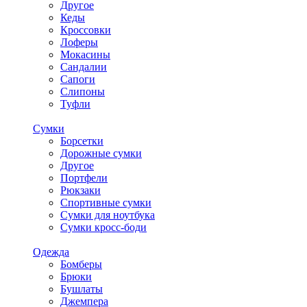
Другое
Кеды
Кроссовки
Лоферы
Мокасины
Сандалии
Сапоги
Слипоны
Туфли
Сумки
Борсетки
Дорожные сумки
Другое
Портфели
Рюкзаки
Спортивные сумки
Сумки для ноутбука
Сумки кросс-боди
Одежда
Бомберы
Брюки
Бушлаты
Джемпера