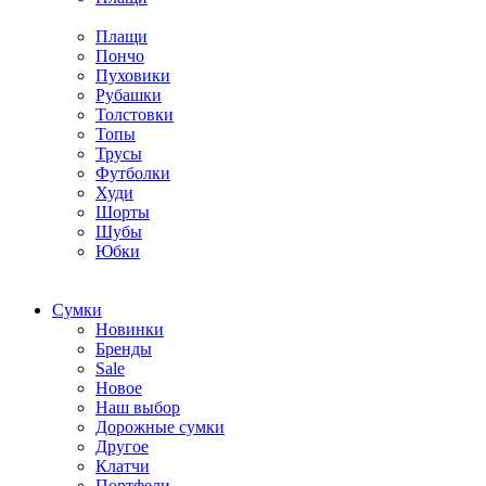
Плащи
Пончо
Пуховики
Рубашки
Толстовки
Топы
Трусы
Футболки
Худи
Шорты
Шубы
Юбки
Cумки
Новинки
Бренды
Sale
Новое
Наш выбор
Дорожные сумки
Другое
Клатчи
Портфели