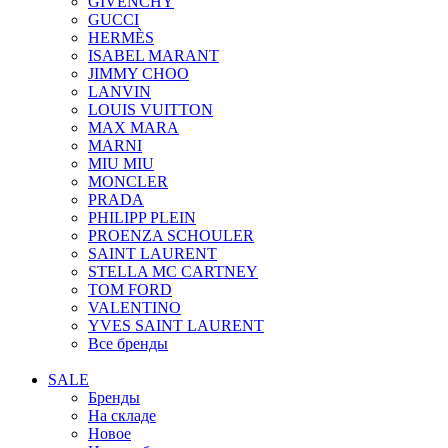
GIVENCHY
GUCCI
HERMÈS
ISABEL MARANT
JIMMY CHOO
LANVIN
LOUIS VUITTON
MAX MARA
MARNI
MIU MIU
MONCLER
PRADA
PHILIPP PLEIN
PROENZA SCHOULER
SAINT LAURENT
STELLA MC CARTNEY
TOM FORD
VALENTINO
YVES SAINT LAURENT
Все бренды
SALE
Бренды
На складе
Новое