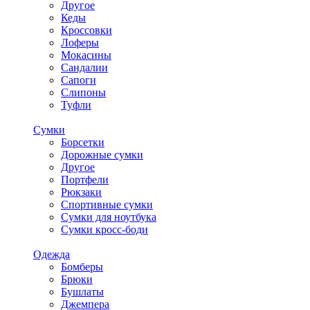
Другое
Кеды
Кроссовки
Лоферы
Мокасины
Сандалии
Сапоги
Слипоны
Туфли
Сумки
Борсетки
Дорожные сумки
Другое
Портфели
Рюкзаки
Спортивные сумки
Сумки для ноутбука
Сумки кросс-боди
Одежда
Бомберы
Брюки
Бушлаты
Джемпера