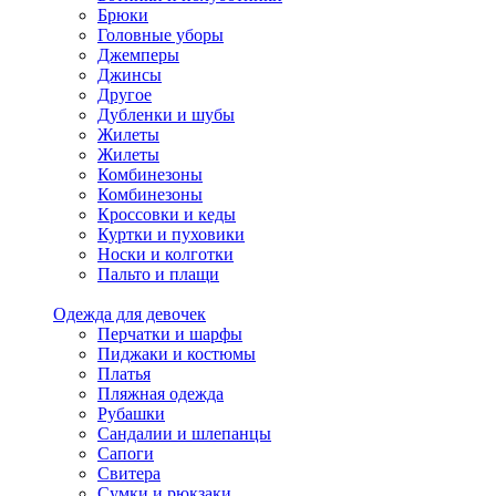
Брюки
Головные уборы
Джемперы
Джинсы
Другое
Дубленки и шубы
Жилеты
Жилеты
Комбинезоны
Комбинезоны
Кроссовки и кеды
Куртки и пуховики
Носки и колготки
Пальто и плащи
Одежда для девочек
Перчатки и шарфы
Пиджаки и костюмы
Платья
Пляжная одежда
Рубашки
Сандалии и шлепанцы
Сапоги
Свитера
Сумки и рюкзаки