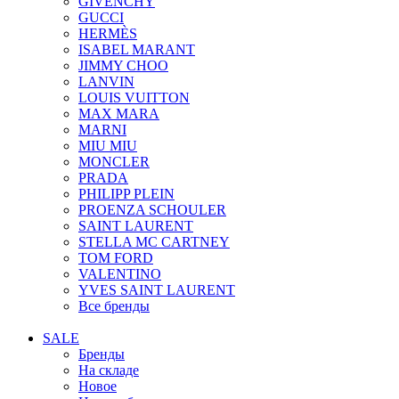
GIVENCHY
GUCCI
HERMÈS
ISABEL MARANT
JIMMY CHOO
LANVIN
LOUIS VUITTON
MAX MARA
MARNI
MIU MIU
MONCLER
PRADA
PHILIPP PLEIN
PROENZA SCHOULER
SAINT LAURENT
STELLA MC CARTNEY
TOM FORD
VALENTINO
YVES SAINT LAURENT
Все бренды
SALE
Бренды
На складе
Новое