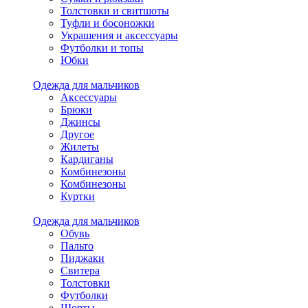
Толстовки и свитшоты
Туфли и босоножки
Украшения и аксессуары
Футболки и топы
Юбки
Одежда для мальчиков
Аксессуары
Брюки
Джинсы
Другое
Жилеты
Кардиганы
Комбинезоны
Комбинезоны
Куртки
Одежда для мальчиков
Обувь
Пальто
Пиджаки
Свитера
Толстовки
Футболки
Шорты