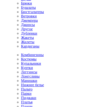
Брюки
Бушлаты
Бюстгальтеры
Ветровки
Джемпера
Джинсы
Другое
Дубленки
Жакеты
Жилеты
Кардиганы
Комбинезоны
Костюмы
Купальники
Куртки
Леггинсы
Лонгсливы
Манишки
Нижнее белье
Пальто
Парки
Пиджаки
Платья
Плащи