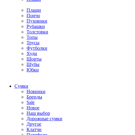
Плащи
Пончо
Пуховики
Рубашки
Толстовки
Топы
Трусы
Футболки
Худи
Шорты
Шубы
Юбки
Cумки
Новинки
Бренды
Sale
Новое
Наш выбор
Дорожные сумки
Другое
Клатчи
Портфели