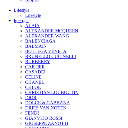
Lifestyle
Lifestyle
Бренды
ALAÏA
ALEXANDER MCQUEEN
ALEXANDER WANG
BALENCIAGA
BALMAIN
BOTTEGA VENETA
BRUNELLO CUCINELLI
BURBERRY
CARTIER
CASADEI
CÉLINE
CHANEL
CHLOÉ
CHRISTIAN LOUBOUTIN
DIOR
DOLCE & GABBANA
DRIES VAN NOTEN
FENDI
GIANVITO ROSSI
GIUSEPPE ZANOTTI