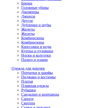
Брюки
Головные уборы
Джемперы
Джинсы
Другое
Дубленки и шубы
Жилеты
Жилеты
Комбинезоны
Комбинезоны
Кроссовки и кеды
Куртки и пуховики
Носки и колготки
Пальто и плащи
Одежда для девочек
Перчатки и шарфы
Пиджаки и костюмы
Платья
Пляжная одежда
Рубашки
Сандалии и шлепанцы
Сапоги
Свитера
Сумки и рюкзаки