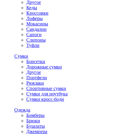
Другое
Кеды
Кроссовки
Лоферы
Мокасины
Сандалии
Сапоги
Слипоны
Туфли
Сумки
Борсетки
Дорожные сумки
Другое
Портфели
Рюкзаки
Спортивные сумки
Сумки для ноутбука
Сумки кросс-боди
Одежда
Бомберы
Брюки
Бушлаты
Джемпера