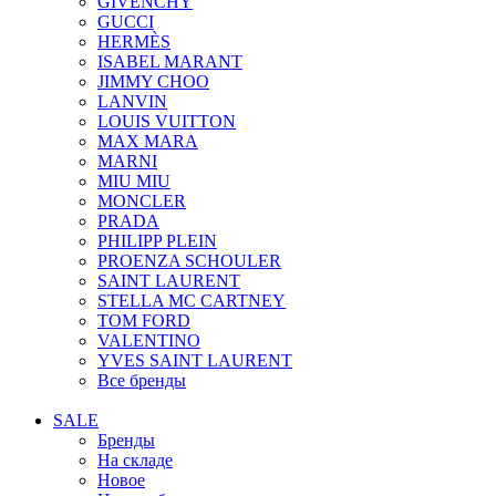
GIVENCHY
GUCCI
HERMÈS
ISABEL MARANT
JIMMY CHOO
LANVIN
LOUIS VUITTON
MAX MARA
MARNI
MIU MIU
MONCLER
PRADA
PHILIPP PLEIN
PROENZA SCHOULER
SAINT LAURENT
STELLA MC CARTNEY
TOM FORD
VALENTINO
YVES SAINT LAURENT
Все бренды
SALE
Бренды
На складе
Новое