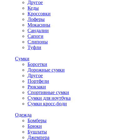
Другое
Кеды
Кроссовки
Лоферы
Мокасины
Сандалии
Сапоги
Слипоны
Туфли
Сумки
Борсетки
Дорожные сумки
Другое
Портфели
Рюкзаки
Спортивные сумки
Сумки для ноутбука
Сумки кросс-боди
Одежда
Бомберы
Брюки
Бушлаты
Джемпера