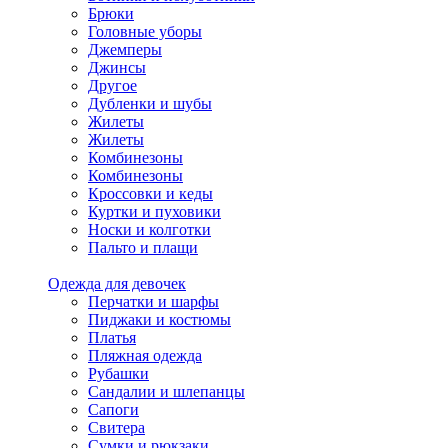
Брюки
Головные уборы
Джемперы
Джинсы
Другое
Дубленки и шубы
Жилеты
Жилеты
Комбинезоны
Комбинезоны
Кроссовки и кеды
Куртки и пуховики
Носки и колготки
Пальто и плащи
Одежда для девочек
Перчатки и шарфы
Пиджаки и костюмы
Платья
Пляжная одежда
Рубашки
Сандалии и шлепанцы
Сапоги
Свитера
Сумки и рюкзаки