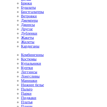
Брюки
Бушлаты
Бюстгальтеры
Ветровки
Джемпера
Джинсы
Другое
Дубленки
Жакеты
Жилеты
Кардиганы
Комбинезоны
Костюмы
Купальники
Куртки
Леггинсы
Лонгсливы
Манишки
Нижнее белье
Пальто
Парки
Пиджаки
Платья
Плащи