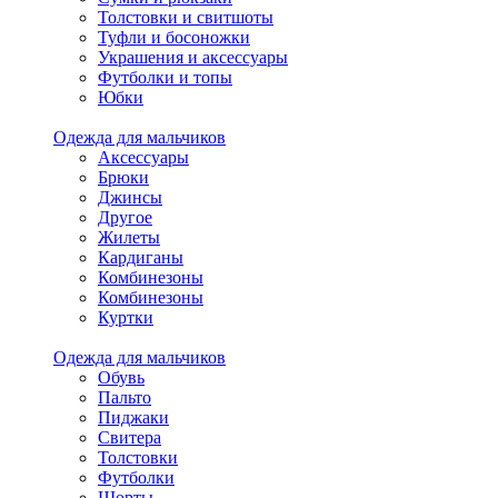
Толстовки и свитшоты
Туфли и босоножки
Украшения и аксессуары
Футболки и топы
Юбки
Одежда для мальчиков
Аксессуары
Брюки
Джинсы
Другое
Жилеты
Кардиганы
Комбинезоны
Комбинезоны
Куртки
Одежда для мальчиков
Обувь
Пальто
Пиджаки
Свитера
Толстовки
Футболки
Шорты