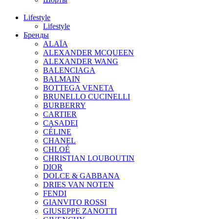
Lifestyle
Lifestyle
Бренды
ALAÏA
ALEXANDER MCQUEEN
ALEXANDER WANG
BALENCIAGA
BALMAIN
BOTTEGA VENETA
BRUNELLO CUCINELLI
BURBERRY
CARTIER
CASADEI
CÉLINE
CHANEL
CHLOÉ
CHRISTIAN LOUBOUTIN
DIOR
DOLCE & GABBANA
DRIES VAN NOTEN
FENDI
GIANVITO ROSSI
GIUSEPPE ZANOTTI