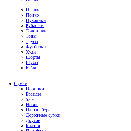
Плащи
Пончо
Пуховики
Рубашки
Толстовки
Топы
Трусы
Футболки
Худи
Шорты
Шубы
Юбки
Cумки
Новинки
Бренды
Sale
Новое
Наш выбор
Дорожные сумки
Другое
Клатчи
Портфели