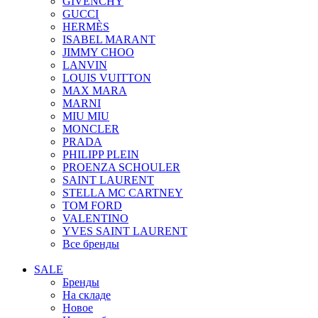
GIVENCHY
GUCCI
HERMÈS
ISABEL MARANT
JIMMY CHOO
LANVIN
LOUIS VUITTON
MAX MARA
MARNI
MIU MIU
MONCLER
PRADA
PHILIPP PLEIN
PROENZA SCHOULER
SAINT LAURENT
STELLA MC CARTNEY
TOM FORD
VALENTINO
YVES SAINT LAURENT
Все бренды
SALE
Бренды
На складе
Новое