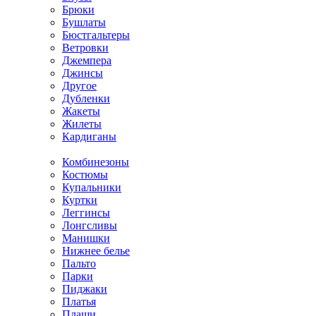
Брюки
Бушлаты
Бюстгальтеры
Ветровки
Джемпера
Джинсы
Другое
Дубленки
Жакеты
Жилеты
Кардиганы
Комбинезоны
Костюмы
Купальники
Куртки
Леггинсы
Лонгсливы
Манишки
Нижнее белье
Пальто
Парки
Пиджаки
Платья
Плащи