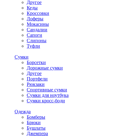
Другое
Кеды
Кроссовки
Лоферы
Мокасины
Сандалии
Сапоги
Слипоны
Туфли
Сумки
Борсетки
Дорожные сумки
Другое
Портфели
Рюкзаки
Спортивные сумки
Сумки для ноутбука
Сумки кросс-боди
Одежда
Бомберы
Брюки
Бушлаты
Джемпера