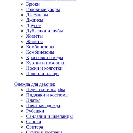
Брюки
Головные уборы
Джемперы
Джинсы
Другое
Дубленки и шубы
Жилеты
Жилеты
Комбинезоны
Комбинезоны
Кроссовки и кеды
Куртки и пуховики
Носки и колготки
Пальто и плащи
Одежда для девочек
Перчатки и шарфы
Пиджаки и костюмы
Платья
Пляжная одежда
Рубашки
Сандалии и шлепанцы
Сапоги
Свитера
Сумки и рюкзаки