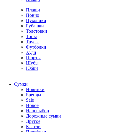
Плащи
Пончо
Пуховики
Рубашки
Толстовки
Топы
Трусы
Футболки
Худи
Шорты
Шубы
Юбки
Cумки
Новинки
Бренды
Sale
Новое
Наш выбор
Дорожные сумки
Другое
Клатчи
Портфели