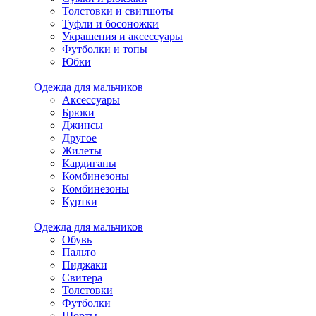
Толстовки и свитшоты
Туфли и босоножки
Украшения и аксессуары
Футболки и топы
Юбки
Одежда для мальчиков
Аксессуары
Брюки
Джинсы
Другое
Жилеты
Кардиганы
Комбинезоны
Комбинезоны
Куртки
Одежда для мальчиков
Обувь
Пальто
Пиджаки
Свитера
Толстовки
Футболки
Шорты