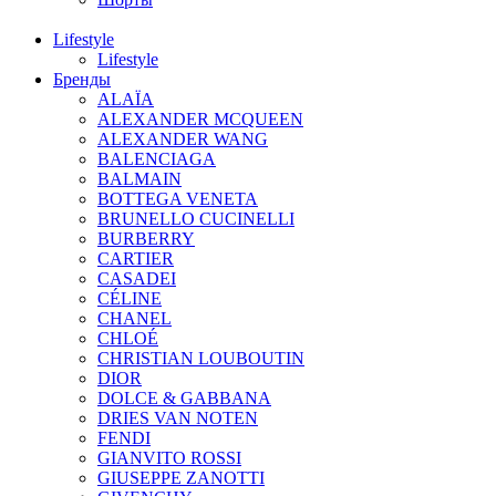
Lifestyle
Lifestyle
Бренды
ALAÏA
ALEXANDER MCQUEEN
ALEXANDER WANG
BALENCIAGA
BALMAIN
BOTTEGA VENETA
BRUNELLO CUCINELLI
BURBERRY
CARTIER
CASADEI
CÉLINE
CHANEL
CHLOÉ
CHRISTIAN LOUBOUTIN
DIOR
DOLCE & GABBANA
DRIES VAN NOTEN
FENDI
GIANVITO ROSSI
GIUSEPPE ZANOTTI