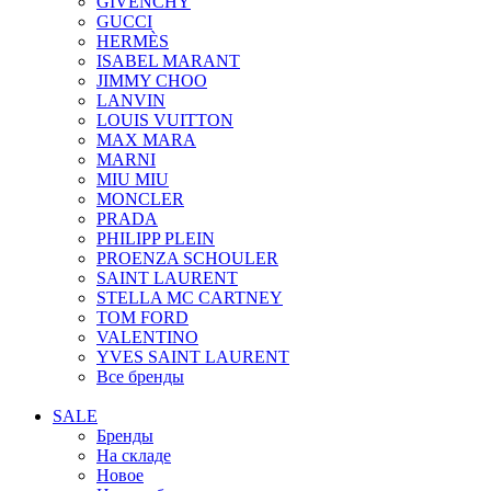
GIVENCHY
GUCCI
HERMÈS
ISABEL MARANT
JIMMY CHOO
LANVIN
LOUIS VUITTON
MAX MARA
MARNI
MIU MIU
MONCLER
PRADA
PHILIPP PLEIN
PROENZA SCHOULER
SAINT LAURENT
STELLA MC CARTNEY
TOM FORD
VALENTINO
YVES SAINT LAURENT
Все бренды
SALE
Бренды
На складе
Новое