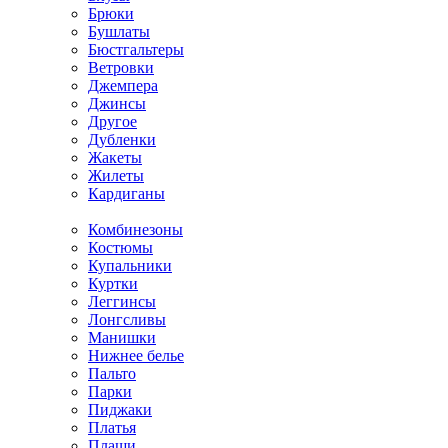
Брюки
Бушлаты
Бюстгальтеры
Ветровки
Джемпера
Джинсы
Другое
Дубленки
Жакеты
Жилеты
Кардиганы
Комбинезоны
Костюмы
Купальники
Куртки
Леггинсы
Лонгсливы
Манишки
Нижнее белье
Пальто
Парки
Пиджаки
Платья
Плащи