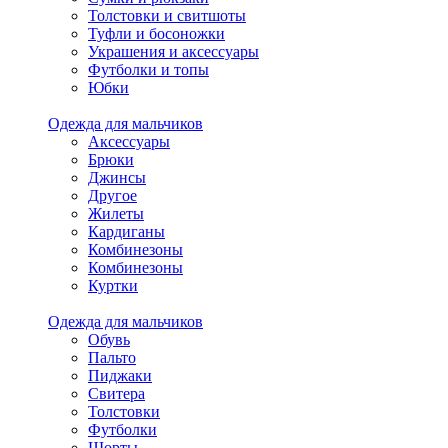
Толстовки и свитшоты
Туфли и босоножки
Украшения и аксессуары
Футболки и топы
Юбки
Одежда для мальчиков
Аксессуары
Брюки
Джинсы
Другое
Жилеты
Кардиганы
Комбинезоны
Комбинезоны
Куртки
Одежда для мальчиков
Обувь
Пальто
Пиджаки
Свитера
Толстовки
Футболки
Шорты