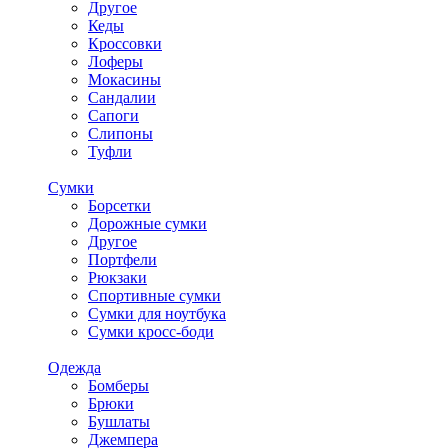
Другое
Кеды
Кроссовки
Лоферы
Мокасины
Сандалии
Сапоги
Слипоны
Туфли
Сумки
Борсетки
Дорожные сумки
Другое
Портфели
Рюкзаки
Спортивные сумки
Сумки для ноутбука
Сумки кросс-боди
Одежда
Бомберы
Брюки
Бушлаты
Джемпера