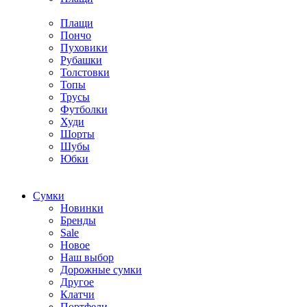
Плащи
Пончо
Пуховики
Рубашки
Толстовки
Топы
Трусы
Футболки
Худи
Шорты
Шубы
Юбки
Cумки
Новинки
Бренды
Sale
Новое
Наш выбор
Дорожные сумки
Другое
Клатчи
Портфели