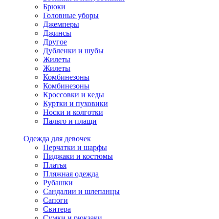
Брюки
Головные уборы
Джемперы
Джинсы
Другое
Дубленки и шубы
Жилеты
Жилеты
Комбинезоны
Комбинезоны
Кроссовки и кеды
Куртки и пуховики
Носки и колготки
Пальто и плащи
Одежда для девочек
Перчатки и шарфы
Пиджаки и костюмы
Платья
Пляжная одежда
Рубашки
Сандалии и шлепанцы
Сапоги
Свитера
Сумки и рюкзаки