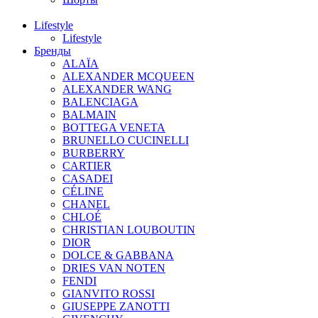
Lifestyle
Lifestyle
Бренды
ALAÏA
ALEXANDER MCQUEEN
ALEXANDER WANG
BALENCIAGA
BALMAIN
BOTTEGA VENETA
BRUNELLO CUCINELLI
BURBERRY
CARTIER
CASADEI
CÉLINE
CHANEL
CHLOÉ
CHRISTIAN LOUBOUTIN
DIOR
DOLCE & GABBANA
DRIES VAN NOTEN
FENDI
GIANVITO ROSSI
GIUSEPPE ZANOTTI