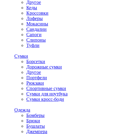
Другое
Кеды
Кроссовки
Лоферы
Мокасины
Сандалии
Сапоги
Слипоны
Туфли
Сумки
Борсетки
Дорожные сумки
Другое
Портфели
Рюкзаки
Спортивные сумки
Сумки для ноутбука
Сумки кросс-боди
Одежда
Бомберы
Брюки
Бушлаты
Джемпера