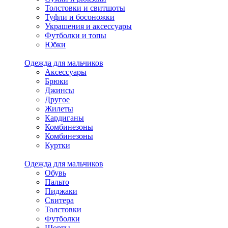
Толстовки и свитшоты
Туфли и босоножки
Украшения и аксессуары
Футболки и топы
Юбки
Одежда для мальчиков
Аксессуары
Брюки
Джинсы
Другое
Жилеты
Кардиганы
Комбинезоны
Комбинезоны
Куртки
Одежда для мальчиков
Обувь
Пальто
Пиджаки
Свитера
Толстовки
Футболки
Шорты