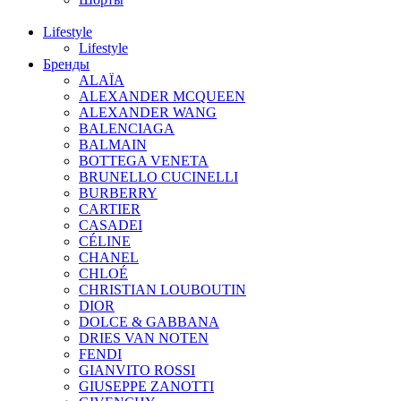
Lifestyle
Lifestyle
Бренды
ALAÏA
ALEXANDER MCQUEEN
ALEXANDER WANG
BALENCIAGA
BALMAIN
BOTTEGA VENETA
BRUNELLO CUCINELLI
BURBERRY
CARTIER
CASADEI
CÉLINE
CHANEL
CHLOÉ
CHRISTIAN LOUBOUTIN
DIOR
DOLCE & GABBANA
DRIES VAN NOTEN
FENDI
GIANVITO ROSSI
GIUSEPPE ZANOTTI