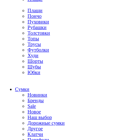
Плащи
Пончо
Пуховики
Рубашки
Толстовки
Топы
Трусы
Футболки
Худи
Шорты
Шубы
Юбки
Cумки
Новинки
Бренды
Sale
Новое
Наш выбор
Дорожные сумки
Другое
Клатчи
Портфели