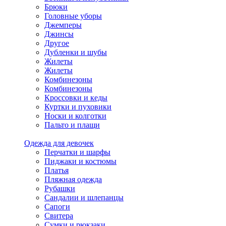
Брюки
Головные уборы
Джемперы
Джинсы
Другое
Дубленки и шубы
Жилеты
Жилеты
Комбинезоны
Комбинезоны
Кроссовки и кеды
Куртки и пуховики
Носки и колготки
Пальто и плащи
Одежда для девочек
Перчатки и шарфы
Пиджаки и костюмы
Платья
Пляжная одежда
Рубашки
Сандалии и шлепанцы
Сапоги
Свитера
Сумки и рюкзаки