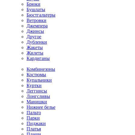
Брюки
Бушлаты
Бюстгальтеры
Ветровки
Джемпера
Джинсы
Другое
Дубленки
Жакеты
Жилеты
Кардиганы
Комбинезоны
Костюмы
Купальники
Куртки
Леггинсы
Лонгсливы
Манишки
Нижнее белье
Пальто
Парки
Пиджаки
Платья
Плащи