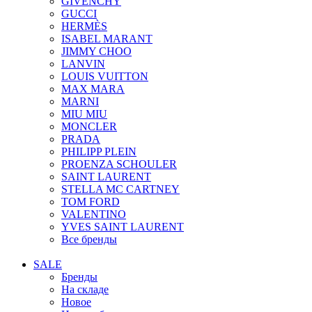
GIVENCHY
GUCCI
HERMÈS
ISABEL MARANT
JIMMY CHOO
LANVIN
LOUIS VUITTON
MAX MARA
MARNI
MIU MIU
MONCLER
PRADA
PHILIPP PLEIN
PROENZA SCHOULER
SAINT LAURENT
STELLA MC CARTNEY
TOM FORD
VALENTINO
YVES SAINT LAURENT
Все бренды
SALE
Бренды
На складе
Новое