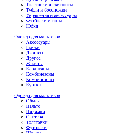
Толстовки и свитшоты
Туфли и босоножки
Украшения и аксессуары
Футболки и топы
Юбки
Одежда для мальчиков
Аксессуары
Брюки
Джинсы
Другое
Жилеты
Кардиганы
Комбинезоны
Комбинезоны
Куртки
Одежда для мальчиков
Обувь
Пальто
Пиджаки
Свитера
Толстовки
Футболки
Шорты