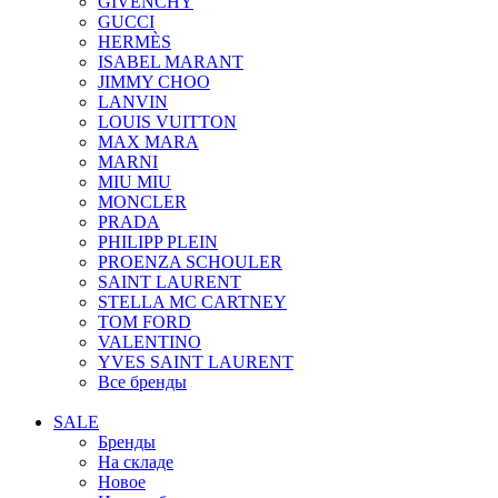
GIVENCHY
GUCCI
HERMÈS
ISABEL MARANT
JIMMY CHOO
LANVIN
LOUIS VUITTON
MAX MARA
MARNI
MIU MIU
MONCLER
PRADA
PHILIPP PLEIN
PROENZA SCHOULER
SAINT LAURENT
STELLA MC CARTNEY
TOM FORD
VALENTINO
YVES SAINT LAURENT
Все бренды
SALE
Бренды
На складе
Новое