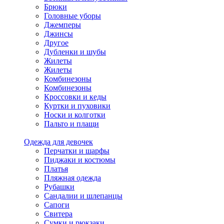
Брюки
Головные уборы
Джемперы
Джинсы
Другое
Дубленки и шубы
Жилеты
Жилеты
Комбинезоны
Комбинезоны
Кроссовки и кеды
Куртки и пуховики
Носки и колготки
Пальто и плащи
Одежда для девочек
Перчатки и шарфы
Пиджаки и костюмы
Платья
Пляжная одежда
Рубашки
Сандалии и шлепанцы
Сапоги
Свитера
Сумки и рюкзаки