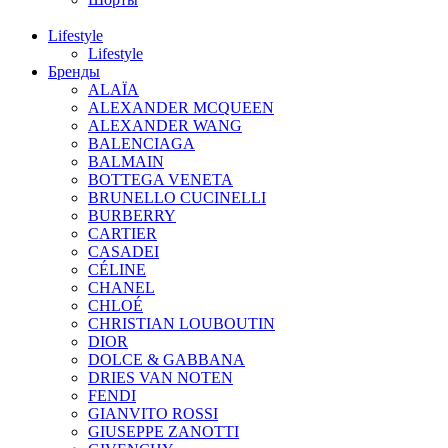
Lifestyle
Lifestyle
Бренды
ALAÏA
ALEXANDER MCQUEEN
ALEXANDER WANG
BALENCIAGA
BALMAIN
BOTTEGA VENETA
BRUNELLO CUCINELLI
BURBERRY
CARTIER
CASADEI
CÉLINE
CHANEL
CHLOÉ
CHRISTIAN LOUBOUTIN
DIOR
DOLCE & GABBANA
DRIES VAN NOTEN
FENDI
GIANVITO ROSSI
GIUSEPPE ZANOTTI