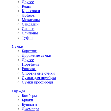
Другое
Кеды
Кроссовки
Лоферы
Мокасины
Сандалии
Сапоги
Слипоны
Туфли
Сумки
Борсетки
Дорожные сумки
Другое
Портфели
Рюкзаки
Спортивные сумки
Сумки для ноутбука
Сумки кросс-боди
Одежда
Бомберы
Брюки
Бушлаты
Джемпера