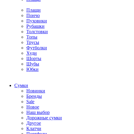
Плащи
Пончо
Пуховики
Рубашки
Толстовки
Топы
Трусы
Футболки
Худи
Шорты
Шубы
Юбки
Cумки
Новинки
Бренды
Sale
Новое
Наш выбор
Дорожные сумки
Другое
Клатчи
Портфели