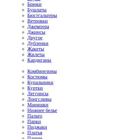
Брюки
Бушлаты
Бюстгальтеры
Ветровки
Джемпера
Джинсы
Другое
Дубленки
Жакеты
Жилеты
Кардиганы
Комбинезоны
Костюмы
Купальники
Куртки
Леггинсы
Лонгсливы
Манишки
Нижнее белье
Пальто
Парки
Пиджаки
Платья
Плащи