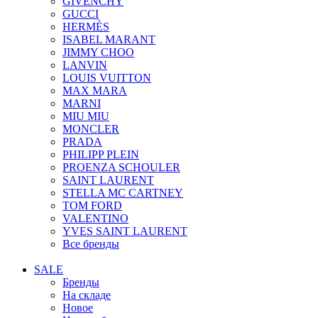
GIVENCHY
GUCCI
HERMÈS
ISABEL MARANT
JIMMY CHOO
LANVIN
LOUIS VUITTON
MAX MARA
MARNI
MIU MIU
MONCLER
PRADA
PHILIPP PLEIN
PROENZA SCHOULER
SAINT LAURENT
STELLA MC CARTNEY
TOM FORD
VALENTINO
YVES SAINT LAURENT
Все бренды
SALE
Бренды
На складе
Новое