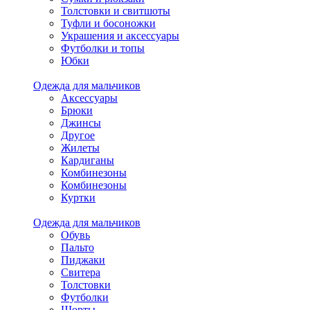
Толстовки и свитшоты
Туфли и босоножки
Украшения и аксессуары
Футболки и топы
Юбки
Одежда для мальчиков
Аксессуары
Брюки
Джинсы
Другое
Жилеты
Кардиганы
Комбинезоны
Комбинезоны
Куртки
Одежда для мальчиков
Обувь
Пальто
Пиджаки
Свитера
Толстовки
Футболки
Шорты