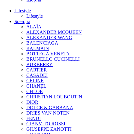
Lifestyle
Lifestyle
Бренды
ALAÏA
ALEXANDER MCQUEEN
ALEXANDER WANG
BALENCIAGA
BALMAIN
BOTTEGA VENETA
BRUNELLO CUCINELLI
BURBERRY
CARTIER
CASADEI
CÉLINE
CHANEL
CHLOÉ
CHRISTIAN LOUBOUTIN
DIOR
DOLCE & GABBANA
DRIES VAN NOTEN
FENDI
GIANVITO ROSSI
GIUSEPPE ZANOTTI