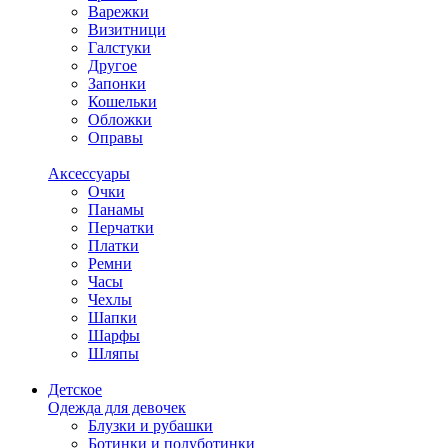
Варежки
Визитници
Галстуки
Другое
Запонки
Кошельки
Обложки
Оправы
Аксессуары
Очки
Панамы
Перчатки
Платки
Ремни
Часы
Чехлы
Шапки
Шарфы
Шляпы
Детское
Одежда для девочек
Блузки и рубашки
Ботинки и полуботинки