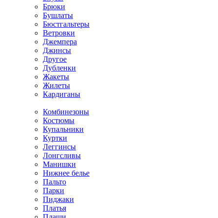
Брюки
Бушлаты
Бюстгальтеры
Ветровки
Джемпера
Джинсы
Другое
Дубленки
Жакеты
Жилеты
Кардиганы
Комбинезоны
Костюмы
Купальники
Куртки
Леггинсы
Лонгсливы
Манишки
Нижнее белье
Пальто
Парки
Пиджаки
Платья
Плащи