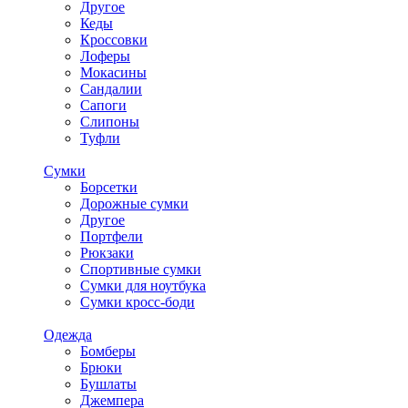
Другое
Кеды
Кроссовки
Лоферы
Мокасины
Сандалии
Сапоги
Слипоны
Туфли
Сумки
Борсетки
Дорожные сумки
Другое
Портфели
Рюкзаки
Спортивные сумки
Сумки для ноутбука
Сумки кросс-боди
Одежда
Бомберы
Брюки
Бушлаты
Джемпера