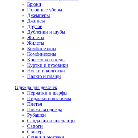
Брюки
Головные уборы
Джемперы
Джинсы
Другое
Дубленки и шубы
Жилеты
Жилеты
Комбинезоны
Комбинезоны
Кроссовки и кеды
Куртки и пуховики
Носки и колготки
Пальто и плащи
Одежда для девочек
Перчатки и шарфы
Пиджаки и костюмы
Платья
Пляжная одежда
Рубашки
Сандалии и шлепанцы
Сапоги
Свитера
Сумки и рюкзаки