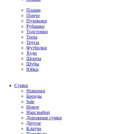
Плащи
Пончо
Пуховики
Рубашки
Толстовки
Топы
Трусы
Футболки
Худи
Шорты
Шубы
Юбки
Cумки
Новинки
Бренды
Sale
Новое
Наш выбор
Дорожные сумки
Другое
Клатчи
Портфели