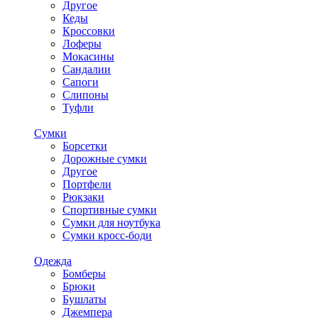
Другое
Кеды
Кроссовки
Лоферы
Мокасины
Сандалии
Сапоги
Слипоны
Туфли
Сумки
Борсетки
Дорожные сумки
Другое
Портфели
Рюкзаки
Спортивные сумки
Сумки для ноутбука
Сумки кросс-боди
Одежда
Бомберы
Брюки
Бушлаты
Джемпера