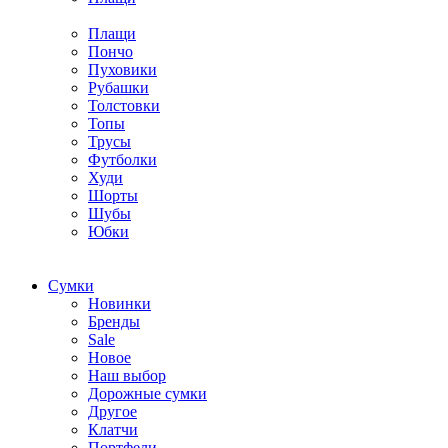
Плащи
Пончо
Пуховики
Рубашки
Толстовки
Топы
Трусы
Футболки
Худи
Шорты
Шубы
Юбки
Cумки
Новинки
Бренды
Sale
Новое
Наш выбор
Дорожные сумки
Другое
Клатчи
Портфели