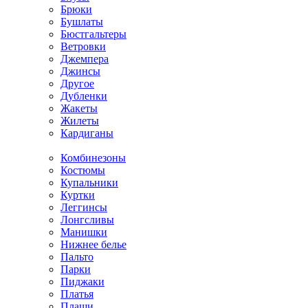
Брюки
Бушлаты
Бюстгальтеры
Ветровки
Джемпера
Джинсы
Другое
Дубленки
Жакеты
Жилеты
Кардиганы
Комбинезоны
Костюмы
Купальники
Куртки
Леггинсы
Лонгсливы
Манишки
Нижнее белье
Пальто
Парки
Пиджаки
Платья
Плащи