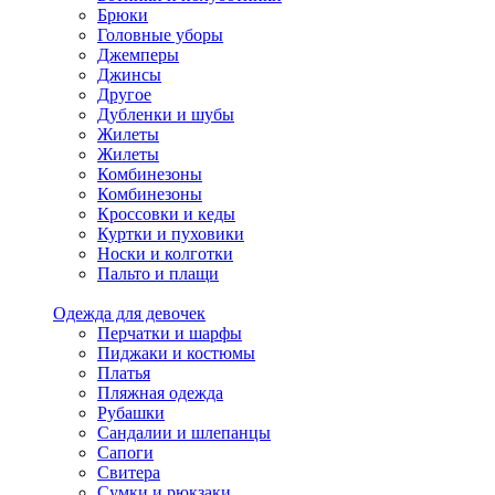
Брюки
Головные уборы
Джемперы
Джинсы
Другое
Дубленки и шубы
Жилеты
Жилеты
Комбинезоны
Комбинезоны
Кроссовки и кеды
Куртки и пуховики
Носки и колготки
Пальто и плащи
Одежда для девочек
Перчатки и шарфы
Пиджаки и костюмы
Платья
Пляжная одежда
Рубашки
Сандалии и шлепанцы
Сапоги
Свитера
Сумки и рюкзаки