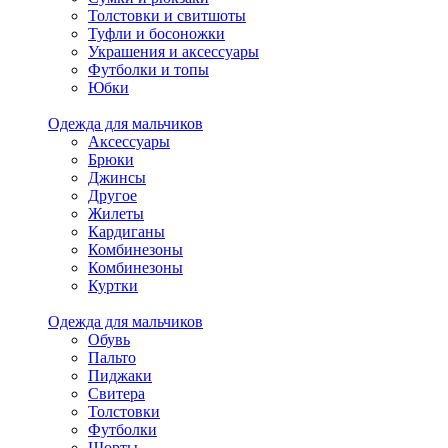
Толстовки и свитшоты
Туфли и босоножки
Украшения и аксессуары
Футболки и топы
Юбки
Одежда для мальчиков
Аксессуары
Брюки
Джинсы
Другое
Жилеты
Кардиганы
Комбинезоны
Комбинезоны
Куртки
Одежда для мальчиков
Обувь
Пальто
Пиджаки
Свитера
Толстовки
Футболки
Шорты