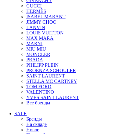
GIVENCHY
GUCCI
HERMÈS
ISABEL MARANT
JIMMY CHOO
LANVIN
LOUIS VUITTON
MAX MARA
MARNI
MIU MIU
MONCLER
PRADA
PHILIPP PLEIN
PROENZA SCHOULER
SAINT LAURENT
STELLA MC CARTNEY
TOM FORD
VALENTINO
YVES SAINT LAURENT
Все бренды
SALE
Бренды
На складе
Новое