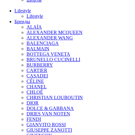
Lifestyle
Lifestyle
Бренды
ALAÏA
ALEXANDER MCQUEEN
ALEXANDER WANG
BALENCIAGA
BALMAIN
BOTTEGA VENETA
BRUNELLO CUCINELLI
BURBERRY
CARTIER
CASADEI
CÉLINE
CHANEL
CHLOÉ
CHRISTIAN LOUBOUTIN
DIOR
DOLCE & GABBANA
DRIES VAN NOTEN
FENDI
GIANVITO ROSSI
GIUSEPPE ZANOTTI