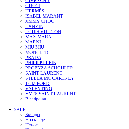
GIVENCHY
GUCCI
HERMÈS
ISABEL MARANT
JIMMY CHOO
LANVIN
LOUIS VUITTON
MAX MARA
MARNI
MIU MIU
MONCLER
PRADA
PHILIPP PLEIN
PROENZA SCHOULER
SAINT LAURENT
STELLA MC CARTNEY
TOM FORD
VALENTINO
YVES SAINT LAURENT
Все бренды
SALE
Бренды
На складе
Новое