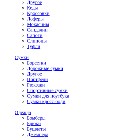
Другое
Кеды
Кроссовки
Лоферы
Мокасины
Сандалии
Сапоги
Слипоны
Туфли
Сумки
Борсетки
Дорожные сумки
Другое
Портфели
Рюкзаки
Спортивные сумки
Сумки для ноутбука
Сумки кросс-боди
Одежда
Бомберы
Брюки
Бушлаты
Джемпера