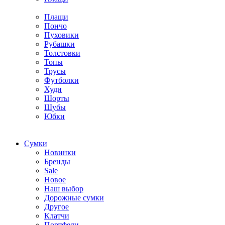
Плащи
Пончо
Пуховики
Рубашки
Толстовки
Топы
Трусы
Футболки
Худи
Шорты
Шубы
Юбки
Cумки
Новинки
Бренды
Sale
Новое
Наш выбор
Дорожные сумки
Другое
Клатчи
Портфели