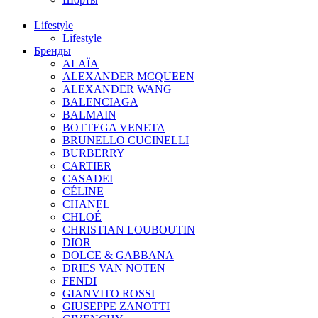
Lifestyle
Lifestyle
Бренды
ALAÏA
ALEXANDER MCQUEEN
ALEXANDER WANG
BALENCIAGA
BALMAIN
BOTTEGA VENETA
BRUNELLO CUCINELLI
BURBERRY
CARTIER
CASADEI
CÉLINE
CHANEL
CHLOÉ
CHRISTIAN LOUBOUTIN
DIOR
DOLCE & GABBANA
DRIES VAN NOTEN
FENDI
GIANVITO ROSSI
GIUSEPPE ZANOTTI