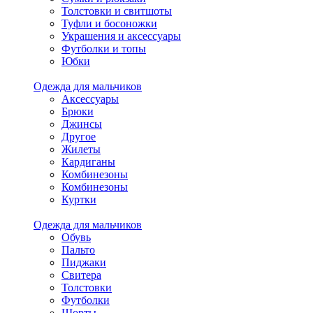
Толстовки и свитшоты
Туфли и босоножки
Украшения и аксессуары
Футболки и топы
Юбки
Одежда для мальчиков
Аксессуары
Брюки
Джинсы
Другое
Жилеты
Кардиганы
Комбинезоны
Комбинезоны
Куртки
Одежда для мальчиков
Обувь
Пальто
Пиджаки
Свитера
Толстовки
Футболки
Шорты