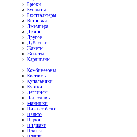
Брюки
Бушлаты
Бюстгальтеры
Ветровки
Джемпера
Джинсы
Другое
Дубленки
Жакеты
Жилеты
Кардиганы
Комбинезоны
Костюмы
Купальники
Куртки
Леггинсы
Лонгсливы
Манишки
Нижнее белье
Пальто
Парки
Пиджаки
Платья
Плащи