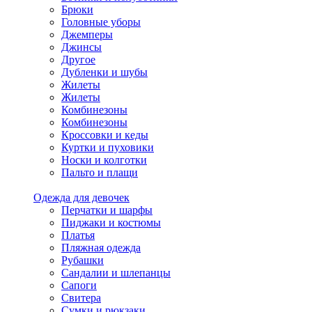
Брюки
Головные уборы
Джемперы
Джинсы
Другое
Дубленки и шубы
Жилеты
Жилеты
Комбинезоны
Комбинезоны
Кроссовки и кеды
Куртки и пуховики
Носки и колготки
Пальто и плащи
Одежда для девочек
Перчатки и шарфы
Пиджаки и костюмы
Платья
Пляжная одежда
Рубашки
Сандалии и шлепанцы
Сапоги
Свитера
Сумки и рюкзаки